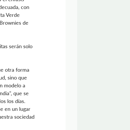
decuada, con 
ita Verde 
 Brownies de 
itas serán solo 
ue otra forma 
ud, sino que 
un modelo a 
dia", que se 
os los días. 
e en un lugar 
estra sociedad 