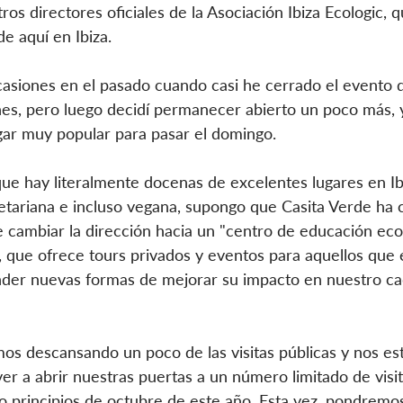
ros directores oficiales de la Asociación Ibiza Ecologic, qu
e aquí en Ibiza.
asiones en el pasado cuando casi he cerrado el evento 
nes, pero luego decidí permanecer abierto un poco más, 
ar muy popular para pasar el domingo.
ue hay literalmente docenas de excelentes lugares en I
etariana e incluso vegana, supongo que Casita Verde ha 
 cambiar la dirección hacia un "centro de educación eco
 que ofrece tours privados y eventos para aquellos que 
nder nuevas formas de mejorar su impacto en nuestro ca
mos descansando un poco de las visitas públicas y nos e
er a abrir nuestras puertas a un número limitado de visi
o principios de octubre de este año. Esta vez, pondremos