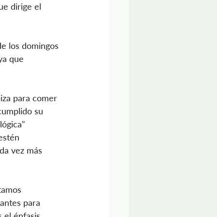
e dirige el 
de los domingos 
ya que 
biza para comer 
cumplido su 
lógica" 
estén 
da vez más 
stamos 
tantes para 
 el énfasis 