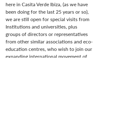
here in Casita Verde Ibiza, (as we have 
been doing for the last 25 years or so), 
we are still open for special visits from 
Institutions and universities, plus 
groups of directors or representatives 
from other similar associations and eco-
education centres, who wish to join our 
expanding international movement of 
eco-warriors.
You can access the new website, 
exciting contents and contact info by 
followiing this link:
https://www.thefenixcollective.com/
From now on, I will write a monthly 
blog on the new Fènix Collective 
website and repeat the news on the 
Casita Verde website.