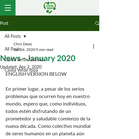
Post
All Posts
Chris Dews
All Posts
Jan 26, 2020
5 min read
News - January 2020
Casita Verde Granada
Updated:
Apr 2, 2020
Casita Verde Ibiza
ENGLISH VERSION BELOW
En primer lugar, a pesar de los serios 
problemas que ocurren hoy en nuestro 
mundo, espero que, como individuos, 
todos estén disfrutando de un 
prometedor y saludable comienzo de la 
nueva década. Como colectivo mundial 
de seres humanos en un planeta aún 