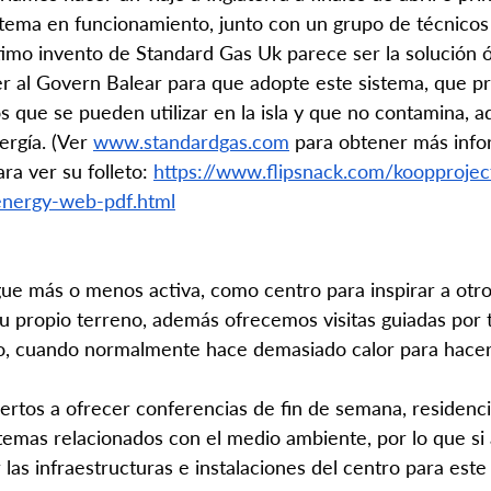
stema en funcionamiento, junto con un grupo de técnicos
ltimo invento de Standard Gas Uk parece ser la solución 
 al Govern Balear para que adopte este sistema, que p
 que se pueden utilizar en la isla y que no contamina, 
rgía. (Ver 
www.standardgas.com
 para obtener más info
ra ver su folleto: 
https://www.flipsnack.com/koopprojec
energy-web-pdf.html
igue más o menos activa, como centro para inspirar a otro
su propio terreno, además ofrecemos visitas guiadas por 
yo, cuando normalmente hace demasiado calor para hacer
rtos a ofrecer conferencias de fin de semana, residenci
 temas relacionados con el medio ambiente, por lo que si 
r las infraestructuras e instalaciones del centro para este