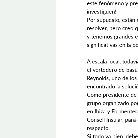
este fenómeno y pres
investiguen!
Por supuesto, están
resolver, pero creo 
y tenemos grandes e
significativas en la p
A escala local, todav
el vertedero de basur
Reynolds, uno de los
encontrado la soluci
Como presidente de 
grupo organizado por 
en Ibiza y Formenter
Consell Insular, para
respecto.
Si todo va bien, debe