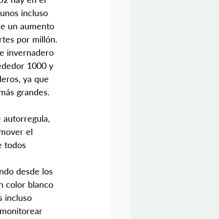
gunos incluso 
 de un aumento 
tes por millón. 
de invernadero 
lrededor 1000 y 
deros, ya que 
más grandes. 
 autorregula, 
mover el 
e todos 
ndo desde los 
n color blanco 
 incluso 
monitorear 