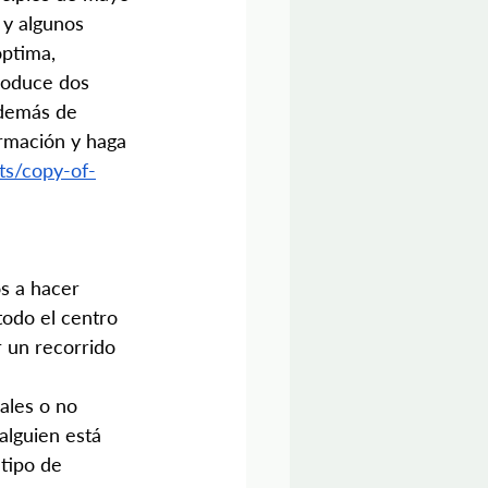
 y algunos 
óptima, 
roduce dos 
además de 
rmación y haga 
ts/copy-of-
s a hacer 
todo el centro 
 un recorrido 
ales o no 
alguien está 
 tipo de 