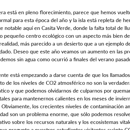
ra está en pleno florecimiento, parece que hemos vuelt
ormal para esta época del año y la isla está repleta de he
 notable aquí en Casita Verde, donde la falta total de llu
ro pequeño centro ecológico con un aspecto más bien de
 realidad, más parecido a un desierto que a un ejemplo de
idado. Deseo que este año veamos un aumento en las pre
demos sin agua como ocurrió a finales del verano pasad
nte está empezando a darse cuenta de que los llamados 
o de los niveles de CO2 atmosférico no son la verdader
ático y que podemos olvidarnos de culparnos por quema
tales para mantenernos calientes en los meses de inviern
. Obviamente, los crecientes niveles de contaminación am
sidad son un problema enorme, que sólo podemos resolv
ivo sobre los recursos naturales y los ecosistemas vital
ue pregunto a nuestros estudiantes visitantes cuánto C