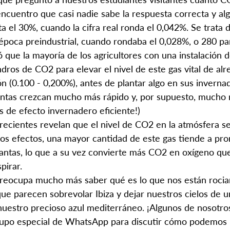
encuentro que casi nadie sabe la respuesta correcta y al
a el 30%, cuando la cifra real ronda el 0,042%. Se trata
época preindustrial, cuando rondaba el 0,028%, o 280 par
que la mayoría de los agricultores con una instalación 
ilindros de CO2 para elevar el nivel de este gas vital de a
n (0.100 - 0,200%), antes de plantar algo en sus inverna
antas crezcan mucho más rápido y, por supuesto, mucho 
s de efecto invernadero eficiente!)
 recientes revelan que el nivel de CO2 en la atmósfera se
ros efectos, una mayor cantidad de este gas tiende a pro
lantas, lo que a su vez convierte más CO2 en oxígeno qu
pirar.
eocupa mucho más saber qué es lo que nos están rocia
e parecen sobrevolar Ibiza y dejar nuestros cielos de u
nuestro precioso azul mediterráneo. ¡Algunos de nosotros
rupo especial de WhatsApp para discutir cómo podemos 