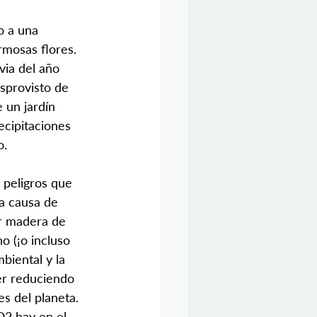
o a una 
rmosas flores.
via del año 
sprovisto de 
 un jardín 
cipitaciones 
o.
peligros que 
a causa de 
r madera de 
o (¡o incluso 
biental y la 
er reduciendo 
es del planeta.
O2 hay en el 