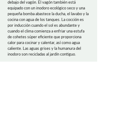
debajo del vagón. El vagón también está
equipado con un inodoro ecológico seco y una
pequeña bomba abastece la ducha, el lavabo y la
cocina con agua de los tanques. La cocción es
por inducción cuando el sol es abundante y
cuando el clima comienza a enfriar una estufa
de cohetes súper eficiente que proporciona
calor para cocinar y calentar, así como agua
caliente. Las aguas grises y la humanura del
inodoro son recicladas al jardín contiguo.
Con esta pequeña casa sostenible, Dorus quiere
demostrar una manera de liberarse de las
hipotecas y facturas de servicios públicos y
liberarse para vivir su pasión. En el caso de
Dorus, esto significa cultivar alimentos y
desarrollar instrucciones fáciles de seguir para
que otros puedan construir su propia casita
sustentable a partir de palets. Junto con los
miembros de
Los Gorilas Verdes
en Mallorca,
están trabajando en el suministro de dibujos,
videos, talleres y, posiblemente, juegos de kits
para que usted también pueda construir una
casa pequeña económica / ecológica rápida y