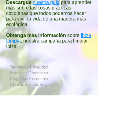
Descargue
nuestra guía
para aprender
más sobre las cosas prácticas
cotidianas que todos podemos hacer
para vivir la vida de una manera más
ecológica.
Obtenga más información
sobre
Ibiza
Limpia
, nuestra campaña para limpiar
Ibiza.
Enlaces Rápidos
Términos y Privacidad
Música de Greenheart
Preguntas Frecuentes
Libro de Recetas Veganas
Sobre Nosotros
Conocer al Equipo
El Carro Ecologico
Casita Verde Granada
Ibiza Fenix
Ibiza Limpia
Guía Ecológica