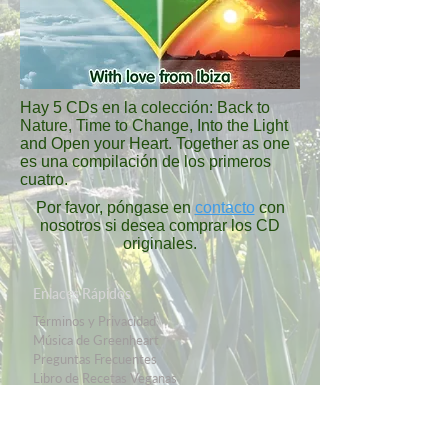
Hay 5 CDs en la colección
: Back to
Nature, Time to Change, Into the Light
and Open your Heart. Together as one
es una compilación de los primeros
cuatro.
Por favor, póngase en
contacto
con
nosotros si desea comprar los CD
originales.
Enlaces Rápidos
Términos y Privacidad
Música de Greenheart
Preguntas Frecuentes
Libro de Recetas Veganas
Sobre Nosotros
Conocer al Equipo