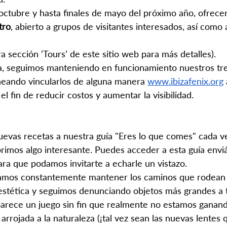
octubre y hasta finales de mayo del próximo año, ofrec
tro
, abierto a grupos de visitantes interesados, así como 
a sección ‘Tours’ de este sitio web para más detalles).
a, seguimos manteniendo en funcionamiento nuestros tres
eando vincularlos de alguna manera 
www.ibizafenix.org
 el fin de reducir costos y aumentar la visibilidad.
evas recetas a nuestra guía "Eres lo que comes" cada v
imos algo interesante. Puedes acceder a esta guía envi
ara que podamos invitarte a echarle un vistazo.
tamos constantemente mantener los caminos que rodean 
iestética y seguimos denunciando objetos más grandes a 
parece un juego sin fin que realmente no estamos ganand
rrojada a la naturaleza (¡tal vez sean las nuevas lentes