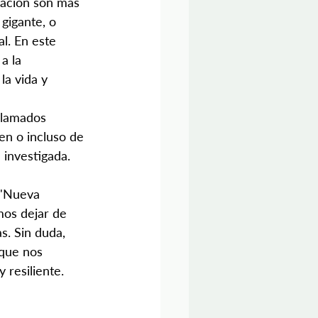
ización son más 
gigante, o 
l. En este 
a la 
a vida y 
llamados 
en o incluso de 
 investigada.
 "Nueva 
mos dejar de 
s. Sin duda, 
 que nos 
 resiliente.