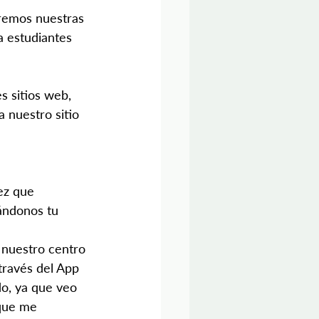
eremos nuestras 
a estudiantes 
 sitios web, 
 a nuestro sitio 
ez que 
ándonos tu 
nuestro centro 
través del App 
o, ya que veo 
 que me 