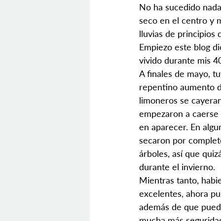
No ha sucedido nada
seco en el centro y 
lluvias de principios 
Empiezo este blog di
vivido durante mis 40
A finales de mayo, tu
repentino aumento d
limoneros se cayeran
empezaron a caerse d
en aparecer. En algu
secaron por completo
árboles, así que qui
durante el invierno.
Mientras tanto, habi
excelentes, ahora pu
además de que puedo 
mucha más segurida