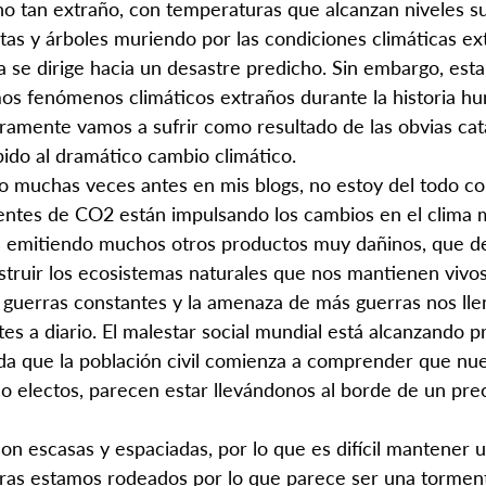
 tan extraño, con temperaturas que alcanzan niveles sup
as y árboles muriendo por las condiciones climáticas ext
a se dirige hacia un desastre predicho. Sin embargo, esta
os fenómenos climáticos extraños durante la historia h
aramente vamos a sufrir como resultado de las obvias cat
ido al dramático cambio climático.
muchas veces antes en mis blogs, no estoy del todo co
ientes de CO2 están impulsando los cambios en el clima m
 emitiendo muchos otros productos muy dañinos, que de
truir los ecosistemas naturales que nos mantienen vivos
 guerras constantes y la amenaza de más guerras nos lle
tes a diario. El malestar social mundial está alcanzando 
ida que la población civil comienza a comprender que nues
o electos, parecen estar llevándonos al borde de un prec
son escasas y espaciadas, por lo que es difícil mantener 
tras estamos rodeados por lo que parece ser una tormen