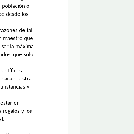
 población o 
do desde los 
razones de tal 
n maestro que 
usar la máxima 
dos, que solo 
entíficos 
 para nuestra 
unstancias y 
estar en 
 regalos y los 
l.