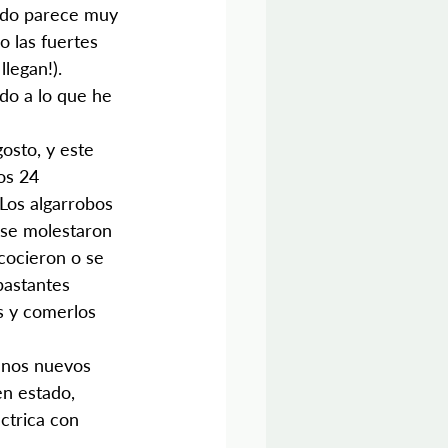
odo parece muy 
 las fuertes 
llegan!).
do a lo que he 
osto, y este 
os 24 
Los algarrobos 
 se molestaron 
cocieron o se 
bastantes 
s y comerlos 
unos nuevos 
n estado, 
ctrica con 