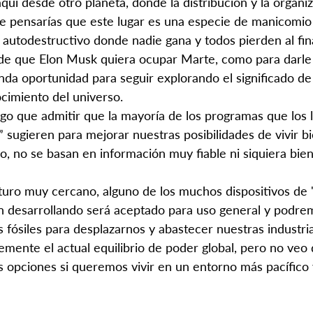
 aquí desde otro planeta, donde la distribución y la organ
e pensarías que este lugar es una especie de manicomio 
 autodestructivo donde nadie gana y todos pierden al fina
de que Elon Musk quiera ocupar Marte, como para darle 
a oportunidad para seguir explorando el significado de l
cimiento del universo.
go que admitir que la mayoría de los programas que los 
 sugieren para mejorar nuestras posibilidades de vivir bi
ro, no se basan en información muy fiable ni siquiera bien
turo muy cercano, alguno de los muchos dispositivos de
n desarrollando será aceptado para uso general y podre
fósiles para desplazarnos y abastecer nuestras industria
emente el actual equilibrio de poder global, pero no veo
opciones si queremos vivir en un entorno más pacífico y