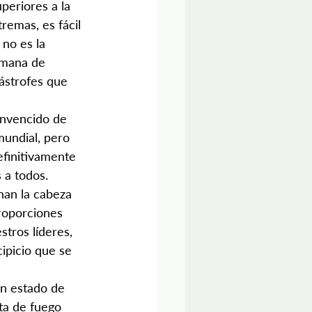
eriores a la 
remas, es fácil 
 no es la 
umana de 
ástrofes que 
nvencido de 
undial, pero 
finitivamente 
 a todos.
nan la cabeza 
proporciones 
tros líderes, 
ipicio que se 
un estado de 
ta de fuego 