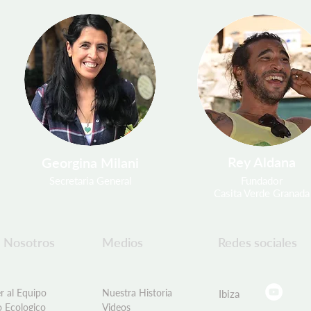
Rey Aldana
Georgina Milani
Secretaria General
Fundador
Casita Verde Granada
 Nosotros
Medios
Redes sociales
r al Equipo
Nuestra Historia
Ibiza
o Ecologico
Videos