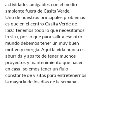
actividades amigables con el medio 
ambiente fuera de Casita Verde.
Uno de nuestros principales problemas 
es que en el centro Casita Verde de 
Ibiza tenemos todo lo que necesitamos 
in situ, por lo que para salir a ese otro 
mundo debemos tener un muy buen 
motivo y energía. Aquí la vida nunca es 
aburrida y aparte de tener muchos 
proyectos y mantenimiento que hacer 
en casa, solemos tener un flujo 
constante de visitas para entretenernos 
la mayoría de los días de la semana.
Además, no sentimos que hayamos 
dañado de ninguna manera nuestro 
efecto en la comunidad global al 
cancelar nuestra cuenta de Facebook y 
de Instagram durante el último año. 
Para ser honesto, diría que hemos 
eliminado con éxito una enorme carga 