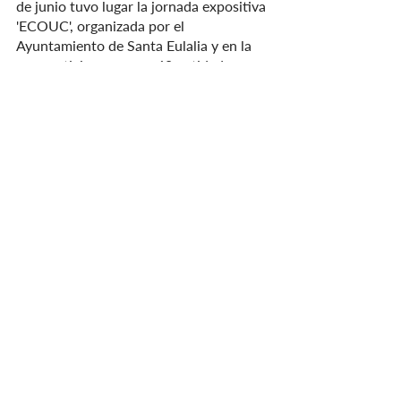
de junio tuvo lugar la jornada expositiva 
'ECOUC', organizada por el 
Ayuntamiento de Santa Eulalia y en la 
que participaron unas 60 entidades 
respetuosas con el medio ambiente, 
además de numerosos talleres. Más 
tarde, ese mismo día, en el pueblo de 
Jesús, hubo una pequeña celebración 
presentada por el equipo local de Jesús 
en Transición, y luego, el domingo 5 de 
junio por la mañana, se organizó una 
limpieza de la playa en la popular playa 
de Es Cavallet. por el ayuntamiento de 
San José.
Este año Casita Verde no participó 
directamente en ninguna de las 
actividades, más allá de visitarlas, 
debido a que ya no abrimos al público 
como en años anteriores y también 
porque somos un equipo muy pequeño, 
más enfocados en mantener en buen 