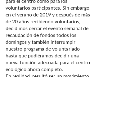
para el centro como para los 
voluntarios participantes. Sin embargo, 
en el verano de 2019 y después de más 
de 20 años recibiendo voluntarios, 
decidimos cerrar el evento semanal de 
recaudación de fondos todos los 
domingos y también interrumpir 
nuestro programa de voluntariado 
hasta que pudiéramos decidir una 
nueva función adecuada para el centro 
ecológico ahora completo. 
En realidad, resultó ser un movimiento 
bastante acertado, especialmente 
porque la pandemia de Covid llegó a 
principios de 2020 y ¡habríamos tenido 
que cerrar el centro de todos modos!
En estos días, estamos planeando 
utilizar las instalaciones existentes para 
talleres y reuniones periódicas, incluido 
el uso de algunos de los alojamientos 